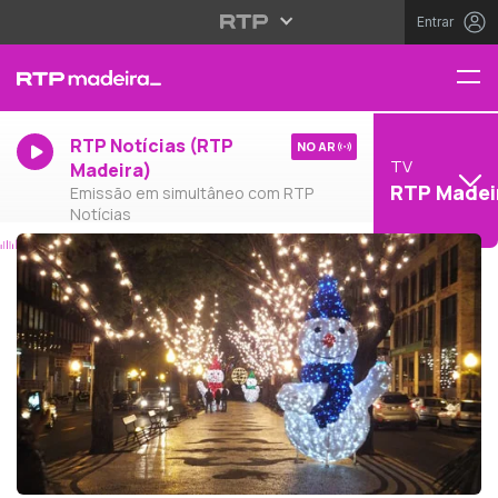
Entrar
RTP Notícias (RTP
NO AR
TV
Madeira)
RTP Madei
Emissão em simultâneo com RTP
Notícias