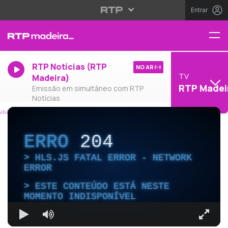
Entrar
RTP Notícias (RTP
NO AR
TV
Madeira)
RTP Madei
Emissão em simultâneo com RTP
Notícias
ERRO
204
HLS.JS FATAL ERROR - NETWORK
ERROR
ESTE CONTEÚDO ESTÁ NESTE
MOMENTO INDISPONÍVEL