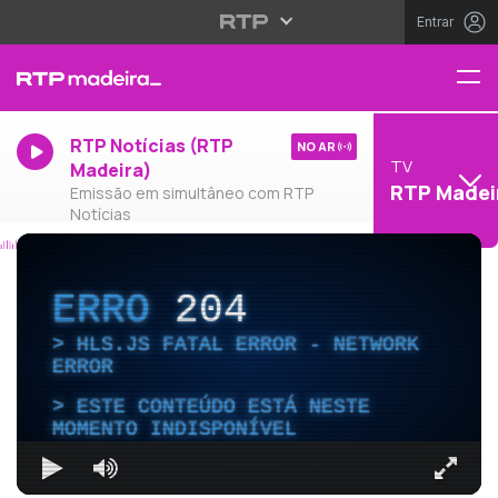
Entrar
RTP Notícias (RTP
NO AR
TV
Madeira)
RTP Madei
Emissão em simultâneo com RTP
Notícias
ERRO
204
HLS.JS FATAL ERROR - NETWORK
ERROR
ESTE CONTEÚDO ESTÁ NESTE
MOMENTO INDISPONÍVEL