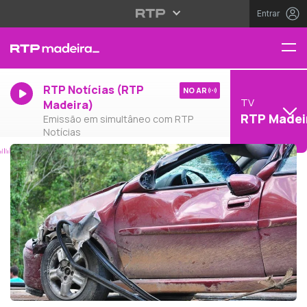
Entrar
RTP Notícias (RTP
NO AR
TV
Madeira)
RTP Madei
Emissão em simultâneo com RTP
Notícias