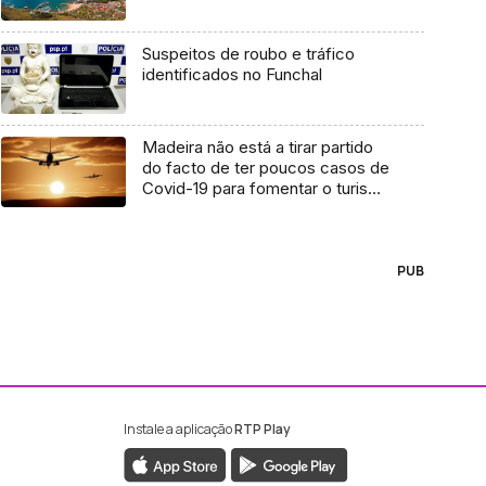
Suspeitos de roubo e tráfico
identificados no Funchal
Madeira não está a tirar partido
do facto de ter poucos casos de
Covid-19 para fomentar o turismo
– PS (Áudio)
PUB
Instale a aplicação
RTP Play
ebook da RTP Madeira
nstagram da RTP Madeira