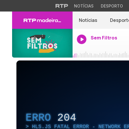
NOTÍCIAS
DESPORTO
Notícias
Desport
Sem Filtros
ERRO
204
HLS.JS FATAL ERROR - NETWORK E