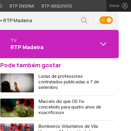
G
RTP ENSINA
RTP ARQUIVOS
Entrar
+ RTP Madeira
TV
RTP Madeira
Pode também gostar
Listas de professores
contratados publicadas a 7 de
setembro
Marcelo diz que OE foi
concebido para quatro anos de
«sacrifícios»
Bombeiros Voluntários de Vila