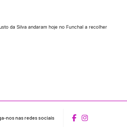
usto da Silva andaram hoje no Funchal a recolher
Aceder ao Fac
Aceder ao I
ga-nos nas redes sociais