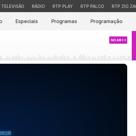
TELEVISÃO
RÁDIO
RTP PLAY
RTP PALCO
RTP ZIG ZA
o
Especiais
Programas
Programação
NO AR
RROR