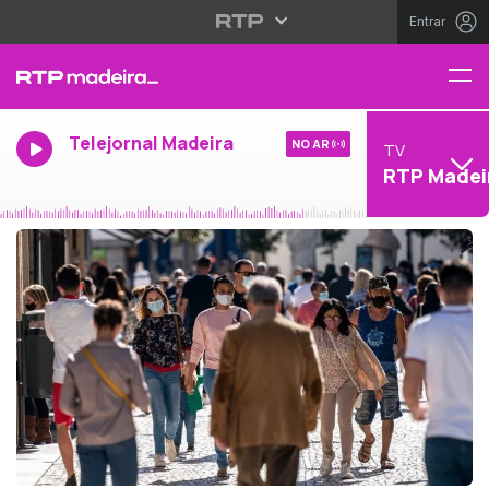
Entrar
Telejornal Madeira
NO AR
TV
RTP Madei