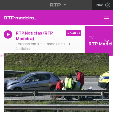
Entrar
RTP Notícias (RTP
NO AR
TV
Madeira)
RTP Madei
Emissão em simultâneo com RTP
Notícias