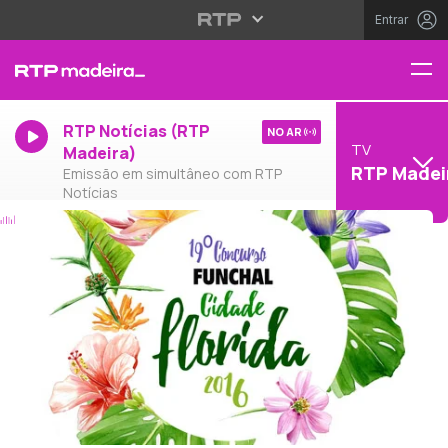
Entrar
RTP Notícias (RTP
NO AR
TV
Madeira)
RTP Madei
Emissão em simultâneo com RTP
Notícias