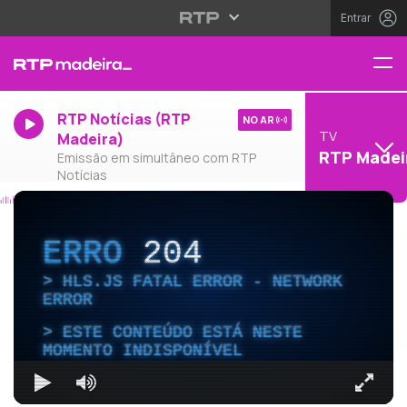
Entrar
RTP Notícias (RTP
NO AR
TV
Madeira)
RTP Madei
Emissão em simultâneo com RTP
Notícias
ERRO
204
HLS.JS FATAL ERROR - NETWORK
ERROR
ESTE CONTEÚDO ESTÁ NESTE
MOMENTO INDISPONÍVEL