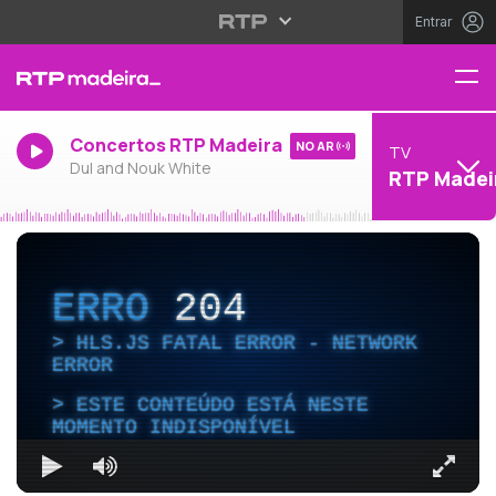
Entrar
Concertos RTP Madeira
NO AR
TV
Dul and Nouk White
RTP Madei
ERRO
204
HLS.JS FATAL ERROR - NETWORK
ERROR
ESTE CONTEÚDO ESTÁ NESTE
MOMENTO INDISPONÍVEL