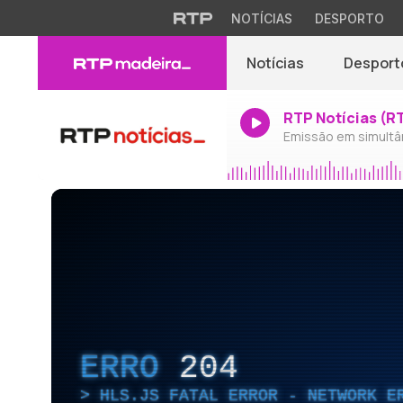
NOTÍCIAS
DESPORTO
Notícias
Desport
RTP Notícias (R
Emissão em simultâ
ERRO
204
HLS.JS FATAL ERROR - NETWORK E