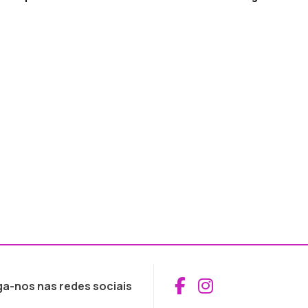
Aceder ao Fac
Aceder ao I
ga-nos nas redes sociais