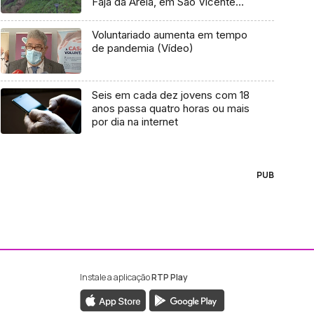
Fajã da Areia, em São Vicente
(Áudio)
Voluntariado aumenta em tempo
de pandemia (Vídeo)
Seis em cada dez jovens com 18
anos passa quatro horas ou mais
por dia na internet
PUB
Instale a aplicação
RTP Play
ebook da RTP Madeira
nstagram da RTP Madeira