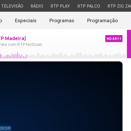
TELEVISÃO
RÁDIO
RTP PLAY
RTP PALCO
RTP ZIG ZA
o
Especiais
Programas
Programação
TP Madeira)
NO AR
neo com RTP Notícias
RROR