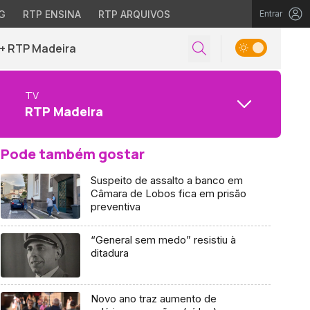
G
RTP ENSINA
RTP ARQUIVOS
Entrar
+ RTP Madeira
TV
RTP Madeira
Pode também gostar
Suspeito de assalto a banco em
Câmara de Lobos fica em prisão
preventiva
“General sem medo” resistiu à
ditadura
Novo ano traz aumento de