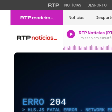
NOTÍCIAS
DESPORTO
Notícias
Desport
RTP Notícias (R
Emissão em simultâ
ERRO
204
HLS.JS FATAL ERROR - NETWORK E