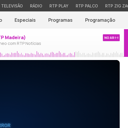
TELEVISÃO
RÁDIO
RTP PLAY
RTP PALCO
RTP ZIG ZA
o
Especiais
Programas
Programação
TP Madeira)
NO AR
neo com RTP Notícias
RROR