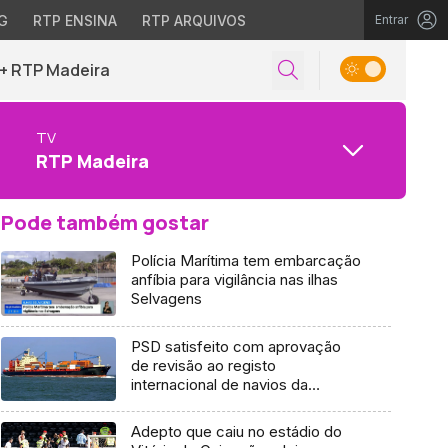
G
RTP ENSINA
RTP ARQUIVOS
Entrar
+ RTP Madeira
TV
RTP Madeira
Pode também gostar
Polícia Marítima tem embarcação
anfíbia para vigilância nas ilhas
Selvagens
PSD satisfeito com aprovação
de revisão ao registo
internacional de navios da
Madeira (Áudio)
Adepto que caiu no estádio do