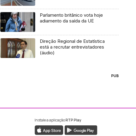
Parlamento britânico vota hoje
adiamento da saída da UE
Direção Regional de Estatística
está a recrutar entrevistadores
(áudio)
PUB
Instale a aplicação
RTP Play
ebook da RTP Madeira
nstagram da RTP Madeira