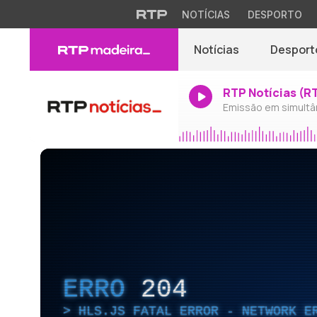
NOTÍCIAS
DESPORTO
Notícias
Desport
RTP Notícias (R
Emissão em simultâ
ERRO
204
HLS.JS FATAL ERROR - NETWORK E