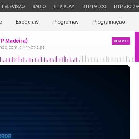
TELEVISÃO
RÁDIO
RTP PLAY
RTP PALCO
RTP ZIG ZA
o
Especiais
Programas
Programação
TP Madeira)
NO AR
neo com RTP Notícias
RROR