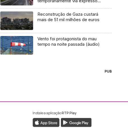
temporariamente via expresso
do norte
Reconstrução de Gaza custará
mais de 51 mil milhões de euros
Vento foi protagonista do mau
tempo na noite passada (áudio)
PUB
Instale a aplicação
RTP Play
ebook da RTP Madeira
nstagram da RTP Madeira