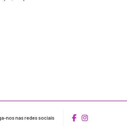
Aceder ao Fac
Aceder ao I
ga-nos nas redes sociais