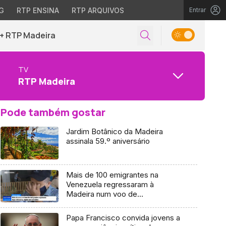
G
RTP ENSINA
RTP ARQUIVOS
Entrar
+ RTP Madeira
TV
RTP Madeira
Pode também gostar
Jardim Botânico da Madeira
assinala 59.º aniversário
Mais de 100 emigrantes na
Venezuela regressaram à
Madeira num voo de
repatriamento (Vídeo)
Papa Francisco convida jovens a