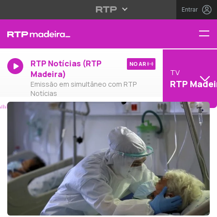
Entrar
RTP Notícias (RTP
NO AR
TV
Madeira)
RTP Madei
Emissão em simultâneo com RTP
Notícias