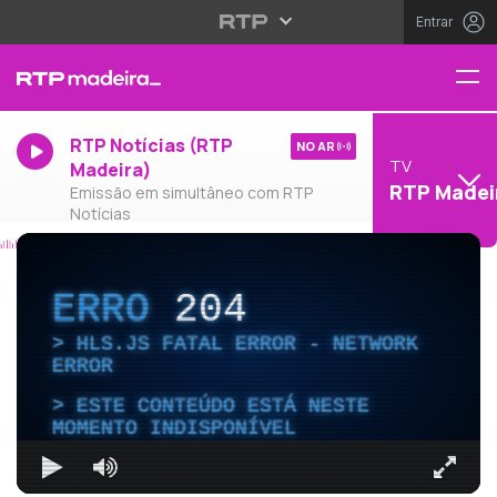
Entrar
RTP Notícias (RTP
NO AR
TV
Madeira)
RTP Madei
Emissão em simultâneo com RTP
Notícias
ERRO
204
HLS.JS FATAL ERROR - NETWORK
ERROR
ESTE CONTEÚDO ESTÁ NESTE
MOMENTO INDISPONÍVEL