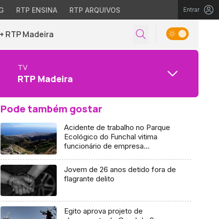
G
RTP ENSINA
RTP ARQUIVOS
Entrar
+ RTP Madeira
TV
RTP Madeira
Pode também gostar
Acidente de trabalho no Parque
Ecológico do Funchal vitima
funcionário de empresa
contratada
Jovem de 26 anos detido fora de
flagrante delito
Egito aprova projeto de