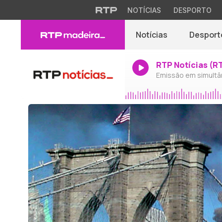
NOTÍCIAS
DESPORTO
Notícias
Desport
RTP Notícias (R
Emissão em simultâ