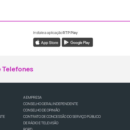
Instale a aplicação
RTP Play
ebook da RTP Madeira
nstagram da RTP Madeira
 Telefones
A EMPRESA
CONSELHO GERAL INDEPENDENTE
CONSELHO DE OPINIÃO
NTE
CONTRATO DE CONCESSÃO DO SERVIÇO PÚBLICO
DE RÁDIO E TELEVISÃO
RGPD