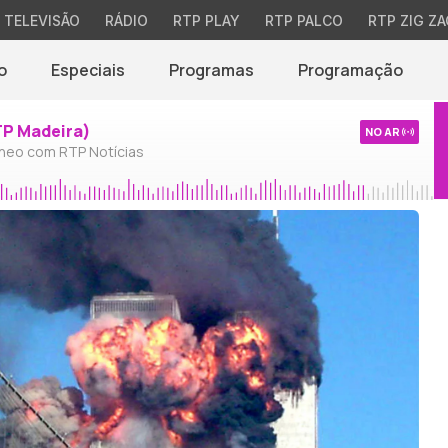
TELEVISÃO
RÁDIO
RTP PLAY
RTP PALCO
RTP ZIG ZA
o
Especiais
Programas
Programação
TP Madeira)
NO AR
neo com RTP Notícias