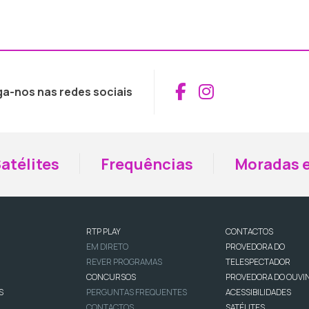
Aceder ao Fac
Aceder ao I
ga-nos nas redes sociais
atélites
Frequências
Moradas e
RTP PLAY
CONTACTOS
EM DIRETO
PROVEDORA DO
REVER PROGRAMAS
TELESPECTADOR
CONCURSOS
PROVEDORA DO OUVI
S
PERGUNTAS FREQUENTES
ACESSIBILIDADES
CONTACTOS
SATÉLITES