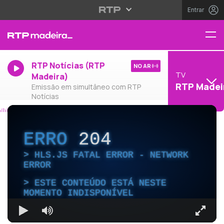
Entrar
RTP Notícias (RTP
NO AR
TV
Madeira)
RTP Madei
Emissão em simultâneo com RTP
Notícias
ERRO
204
HLS.JS FATAL ERROR - NETWORK
ERROR
ESTE CONTEÚDO ESTÁ NESTE
MOMENTO INDISPONÍVEL