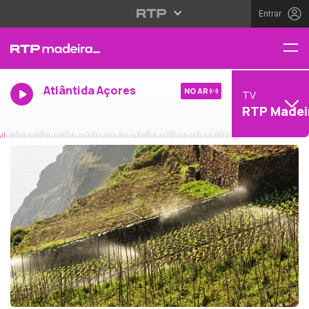
Entrar
Atlântida Açores
NO AR
TV
RTP Madei