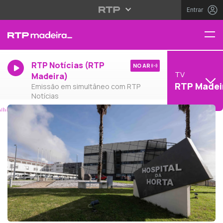
Entrar
RTP Notícias (RTP
NO AR
TV
Madeira)
RTP Madei
Emissão em simultâneo com RTP
Notícias