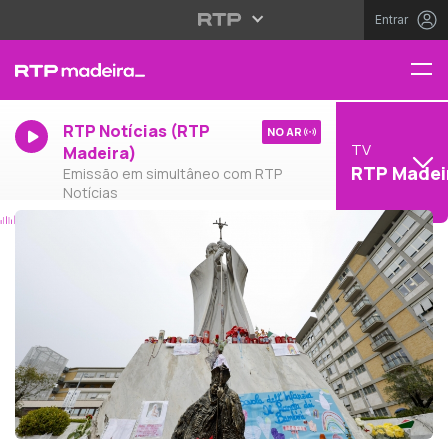
Entrar
RTP Notícias (RTP
NO AR
TV
Madeira)
RTP Madei
Emissão em simultâneo com RTP
Notícias