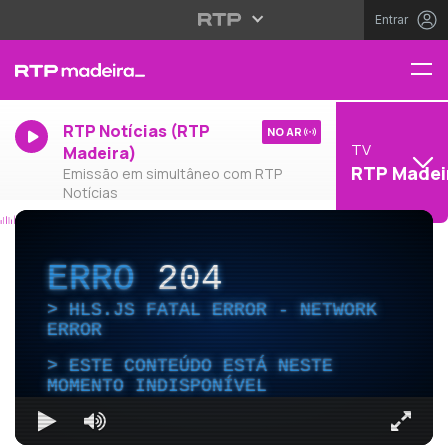
Entrar
RTP Notícias (RTP
NO AR
TV
Madeira)
RTP Madei
Emissão em simultâneo com RTP
Notícias
ERRO
204
HLS.JS FATAL ERROR - NETWORK
ERROR
ESTE CONTEÚDO ESTÁ NESTE
MOMENTO INDISPONÍVEL