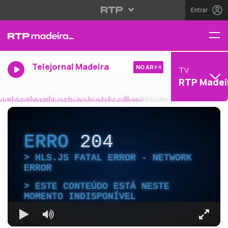
Entrar
Telejornal Madeira
NO AR
TV
RTP Madei
ERRO
204
HLS.JS FATAL ERROR - NETWORK
ERROR
ESTE CONTEÚDO ESTÁ NESTE
MOMENTO INDISPONÍVEL