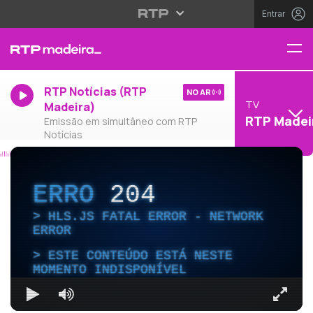
Entrar
RTP Notícias (RTP
NO AR
TV
Madeira)
RTP Madei
Emissão em simultâneo com RTP
Notícias
ERRO
204
HLS.JS FATAL ERROR - NETWORK
ERROR
ESTE CONTEÚDO ESTÁ NESTE
MOMENTO INDISPONÍVEL