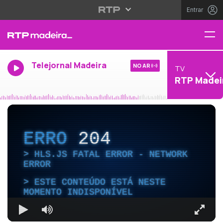
Entrar
Telejornal Madeira
NO AR
TV
RTP Madei
ERRO
204
HLS.JS FATAL ERROR - NETWORK
ERROR
ESTE CONTEÚDO ESTÁ NESTE
MOMENTO INDISPONÍVEL