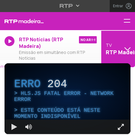
Entrar
RTP Notícias (RTP
NO AR
TV
Madeira)
RTP Madei
Emissão em simultâneo com RTP
Notícias
ERRO
204
HLS.JS FATAL ERROR - NETWORK
ERROR
ESTE CONTEÚDO ESTÁ NESTE
MOMENTO INDISPONÍVEL