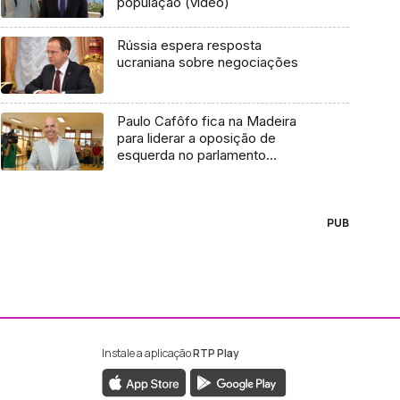
população (vídeo)
Rússia espera resposta
ucraniana sobre negociações
Paulo Cafôfo fica na Madeira
para liderar a oposição de
esquerda no parlamento
madeirense (vídeo)
PUB
Instale a aplicação
RTP Play
ebook da RTP Madeira
nstagram da RTP Madeira