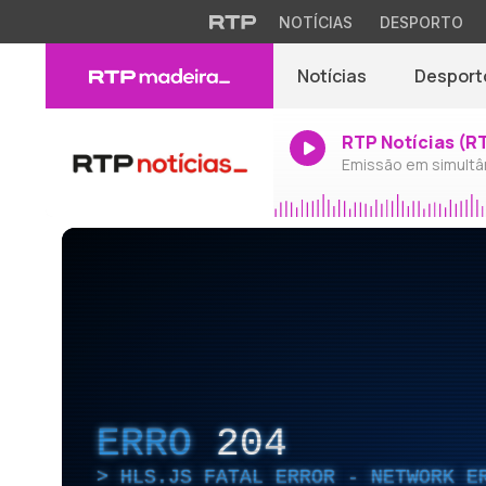
NOTÍCIAS
DESPORTO
Notícias
Desport
RTP Notícias (R
Emissão em simultâ
ERRO
204
HLS.JS FATAL ERROR - NETWORK E