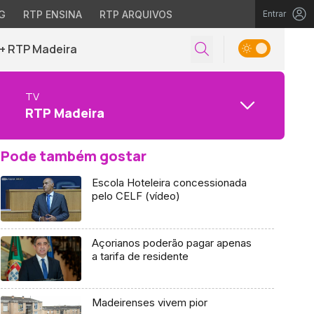
G
RTP ENSINA
RTP ARQUIVOS
Entrar
+ RTP Madeira
TV
RTP Madeira
Pode também gostar
Escola Hoteleira concessionada
pelo CELF (vídeo)
Açorianos poderão pagar apenas
a tarifa de residente
Madeirenses vivem pior