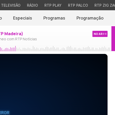
TELEVISÃO
RÁDIO
RTP PLAY
RTP PALCO
RTP ZIG ZA
o
Especiais
Programas
Programação
TP Madeira)
NO AR
neo com RTP Notícias
RROR