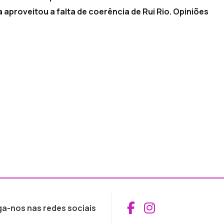
 aproveitou a falta de coerência de Rui Rio. Opiniões
Aceder ao Fac
Aceder ao I
ga-nos nas redes sociais