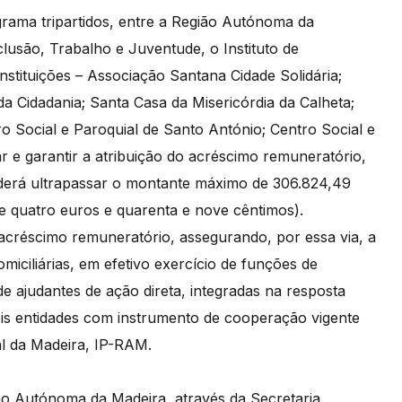
grama tripartidos, entre a Região Autónoma da
clusão, Trabalho e Juventude, o Instituto de
stituições – Associação Santana Cidade Solidária;
 Cidadania; Santa Casa da Misericórdia da Calheta;
o Social e Paroquial de Santo António; Centro Social e
r e garantir a atribuição do acréscimo remuneratório,
derá ultrapassar o montante máximo de 306.824,49
e e quatro euros e quarenta e nove cêntimos).
 acréscimo remuneratório, assegurando, por essa via, a
miciliárias, em efetivo exercício de funções de
e ajudantes de ação direta, integradas na resposta
seis entidades com instrumento de cooperação vigente
al da Madeira, IP-RAM.
o Autónoma da Madeira, através da Secretaria