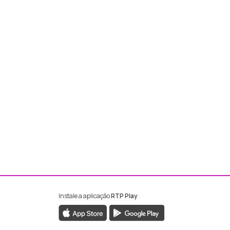
Instale a aplicação
RTP Play
ebook da RTP Madeira
nstagram da RTP Madeira