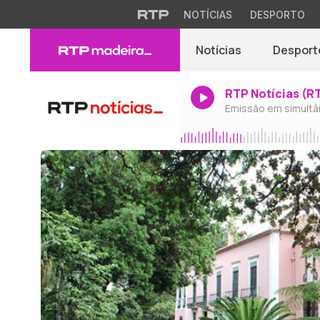
NOTÍCIAS
DESPORTO
Notícias
Desport
RTP Notícias (R
Emissão em simultâ