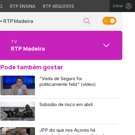
G
RTP ENSINA
RTP ARQUIVOS
Entrar
+ RTP Madeira
TV
RTP Madeira
Pode também gostar
“Visita de Seguro foi
politicamente feliz” (vídeo)
Subsídio de risco em abril
JPP diz que nos Açores há