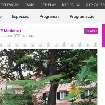
TELEVISÃO
RÁDIO
RTP PLAY
RTP PALCO
RTP ZIG ZA
o
Especiais
Programas
Programação
TP Madeira)
NO AR
neo com RTP Notícias