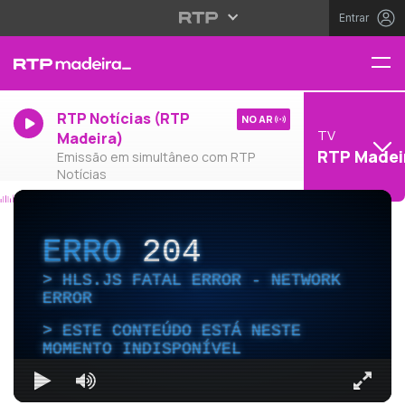
Entrar
RTP Notícias (RTP
NO AR
TV
Madeira)
RTP Madei
Emissão em simultâneo com RTP
Notícias
ERRO
204
HLS.JS FATAL ERROR - NETWORK
ERROR
ESTE CONTEÚDO ESTÁ NESTE
MOMENTO INDISPONÍVEL