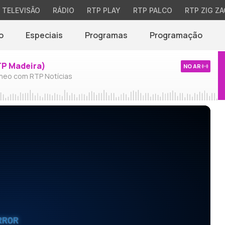
TELEVISÃO
RÁDIO
RTP PLAY
RTP PALCO
RTP ZIG ZA
o
Especiais
Programas
Programação
TP Madeira)
NO AR
neo com RTP Notícias
RROR