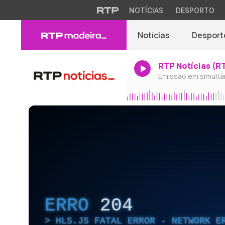
NOTÍCIAS
DESPORTO
Notícias
Desport
RTP Notícias (R
Emissão em simultâ
ERRO
204
HLS.JS FATAL ERROR - NETWORK E