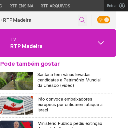
G
RTP ENSINA
RTP ARQUIVOS
Entrar
+ RTP Madeira
TV
RTP Madeira
Pode também gostar
Santana tem várias levadas
candidatas a Património Mundial
da Unesco (vídeo)
Irão convoca embaixadores
europeus por criticarem ataque a
Israel
Ministério Público pediu extinção