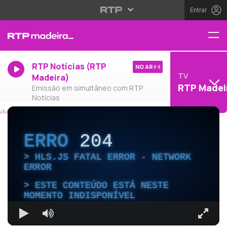
Entrar
RTP Notícias (RTP
NO AR
TV
Madeira)
RTP Madei
Emissão em simultâneo com RTP
Notícias
ERRO
204
HLS.JS FATAL ERROR - NETWORK
ERROR
ESTE CONTEÚDO ESTÁ NESTE
MOMENTO INDISPONÍVEL