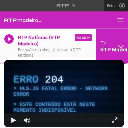
Entrar
RTP Notícias (RTP
NO AR
TV
Madeira)
RTP Madei
Emissão em simultâneo com RTP
Notícias
ERRO
204
HLS.JS FATAL ERROR - NETWORK
ERROR
ESTE CONTEÚDO ESTÁ NESTE
MOMENTO INDISPONÍVEL