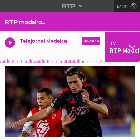
Entrar
Telejornal Madeira
NO AR
TV
RTP Madei