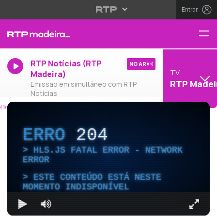
Entrar
RTP Notícias (RTP
NO AR
TV
Madeira)
RTP Madei
Emissão em simultâneo com RTP
Notícias
ERRO
204
HLS.JS FATAL ERROR - NETWORK
ERROR
ESTE CONTEÚDO ESTÁ NESTE
MOMENTO INDISPONÍVEL