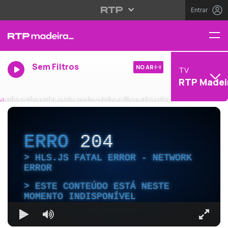
Entrar
Sem Filtros
NO AR
TV
RTP Madei
ERRO
204
HLS.JS FATAL ERROR - NETWORK
ERROR
ESTE CONTEÚDO ESTÁ NESTE
MOMENTO INDISPONÍVEL