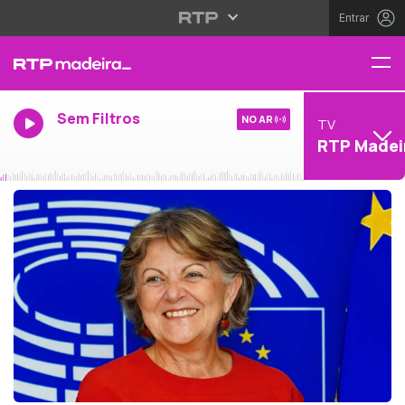
Entrar
Sem Filtros
NO AR
TV
RTP Madei