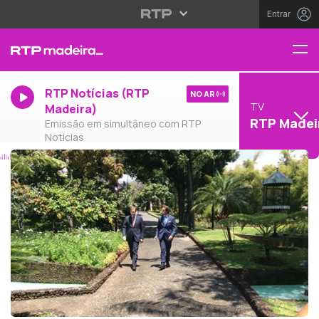
Entrar
RTP Notícias (RTP
NO AR
TV
Madeira)
RTP Madei
Emissão em simultâneo com RTP
Notícias