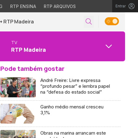
G
RTP ENSINA
RTP ARQUIVOS
Entrar
+ RTP Madeira
TV
RTP Madeira
Pode também gostar
André Freire: Livre expressa
“profundo pesar” e lembra papel
na “defesa do estado social”
Ganho médio mensal cresceu
3,1%
Obras na marina arrancam este