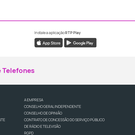
Instale a aplicação
RTP Play
ebook da RTP Madeira
nstagram da RTP Madeira
 Telefones
A EMPRESA
CONSELHO GERAL INDEPENDENTE
CONSELHO DE OPINIÃO
NTE
CONTRATO DE CONCESSÃO DO SERVIÇO PÚBLICO
DE RÁDIO E TELEVISÃO
RGPD