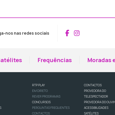
Aceder ao Fac
Aceder ao I
ga-nos nas redes sociais
atélites
Frequências
Moradas e
RTP PLAY
CONTACTOS
EM DIRETO
PROVEDORA DO
REVER PROGRAMAS
TELESPECTADOR
CONCURSOS
PROVEDORA DO OUVI
S
PERGUNTAS FREQUENTES
ACESSIBILIDADES
CONTACTOS
SATÉLITES