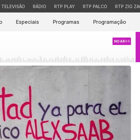
TELEVISÃO
RÁDIO
RTP PLAY
RTP PALCO
RTP ZIG ZA
o
Especiais
Programas
Programação
NO AR