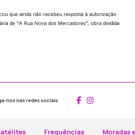
cou que ainda não recebeu resposta à autorização
tária de "A Rua Nova dos Mercadores", obra dividida
Aceder ao Fac
Aceder ao I
ga-nos nas redes sociais
atélites
Frequências
Moradas e