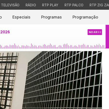
TELEVISÃO
RÁDIO
RTP PLAY
RTP PALCO
RTP ZIG ZA
o
Especiais
Programas
Programação
 2026
NO AR