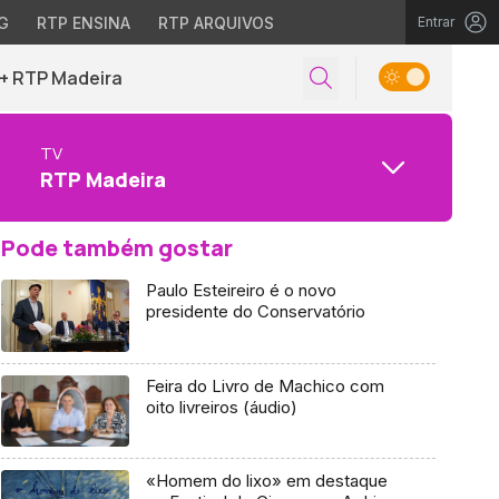
G
RTP ENSINA
RTP ARQUIVOS
Entrar
+ RTP Madeira
TV
RTP Madeira
Pode também gostar
Paulo Esteireiro é o novo
presidente do Conservatório
Feira do Livro de Machico com
oito livreiros (áudio)
«Homem do lixo» em destaque