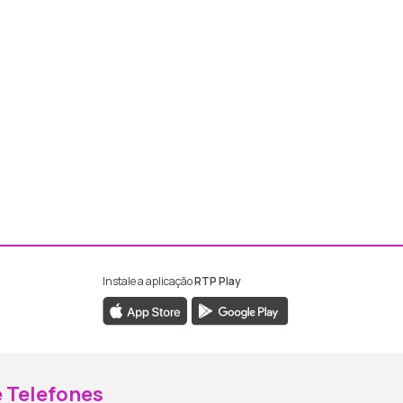
Instale a aplicação
RTP Play
ebook da RTP Madeira
nstagram da RTP Madeira
 Telefones