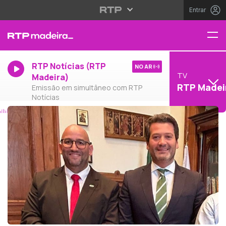
Entrar
RTP Notícias (RTP
NO AR
TV
Madeira)
RTP Madei
Emissão em simultâneo com RTP
Notícias