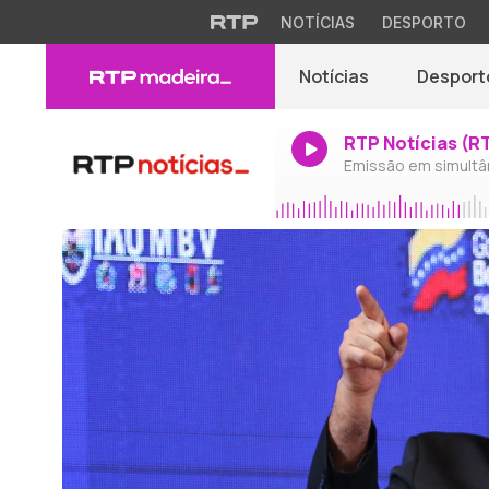
NOTÍCIAS
DESPORTO
Notícias
Desport
RTP Notícias (R
Emissão em simultâ