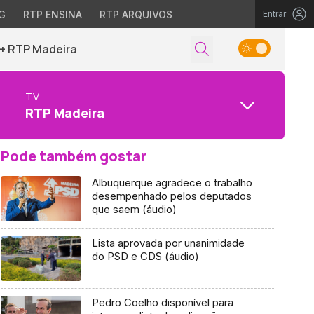
G
RTP ENSINA
RTP ARQUIVOS
Entrar
+ RTP Madeira
TV
RTP Madeira
Pode também gostar
Albuquerque agradece o trabalho
desempenhado pelos deputados
que saem (áudio)
Lista aprovada por unanimidade
do PSD e CDS (áudio)
Pedro Coelho disponível para