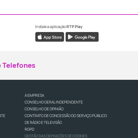
Instale a aplicação
RTP Play
ebook da RTP Madeira
nstagram da RTP Madeira
 Telefones
A EMPRESA
CONSELHO GERAL INDEPENDENTE
CONSELHO DE OPINIÃO
NTE
CONTRATO DE CONCESSÃO DO SERVIÇO PÚBLICO
DE RÁDIO E TELEVISÃO
RGPD
GESTÃO DAS DEFINIÇÕES DE COOKIES