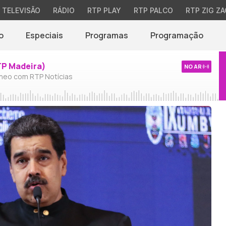
TELEVISÃO
RÁDIO
RTP PLAY
RTP PALCO
RTP ZIG ZA
o
Especiais
Programas
Programação
TP Madeira)
NO AR
neo com RTP Notícias