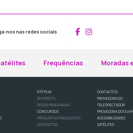
Aceder ao Fac
Aceder ao I
ga-nos nas redes sociais
atélites
Frequências
Moradas e
RTP PLAY
CONTACTOS
EM DIRETO
PROVEDORA DO
REVER PROGRAMAS
TELESPECTADOR
CONCURSOS
PROVEDORA DO OUVI
S
PERGUNTAS FREQUENTES
ACESSIBILIDADES
CONTACTOS
SATÉLITES