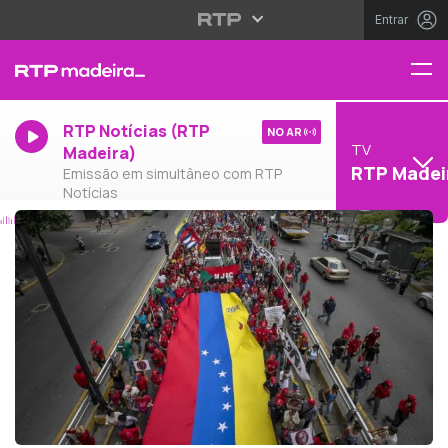
Entrar
RTP Notícias (RTP
NO AR
TV
Madeira)
RTP Madei
Emissão em simultâneo com RTP
Notícias