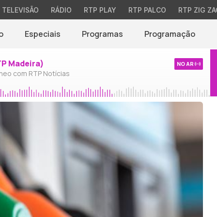
TELEVISÃO
RÁDIO
RTP PLAY
RTP PALCO
RTP ZIG ZA
o
Especiais
Programas
Programação
TP Madeira)
NO AR
neo com RTP Notícias