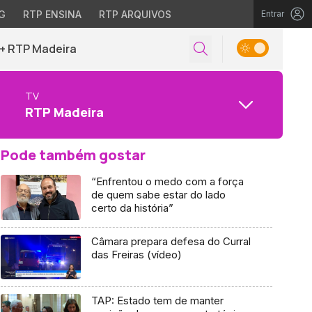
G
RTP ENSINA
RTP ARQUIVOS
Entrar
+ RTP Madeira
TV
RTP Madeira
Pode também gostar
“Enfrentou o medo com a força
de quem sabe estar do lado
certo da história”
Câmara prepara defesa do Curral
das Freiras (vídeo)
TAP: Estado tem de manter