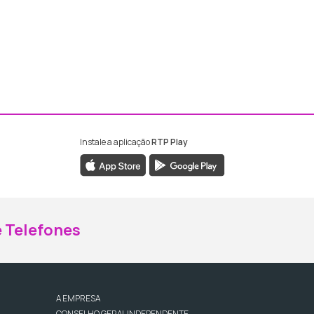
Instale a aplicação
RTP Play
ebook da RTP Madeira
nstagram da RTP Madeira
 Telefones
A EMPRESA
CONSELHO GERAL INDEPENDENTE