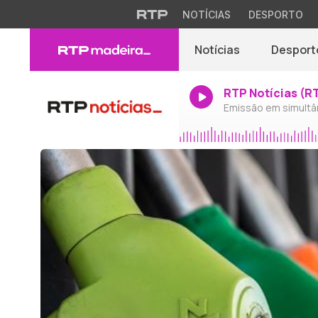
NOTÍCIAS
DESPORTO
Notícias
Desport
RTP Notícias (R
Emissão em simultâ