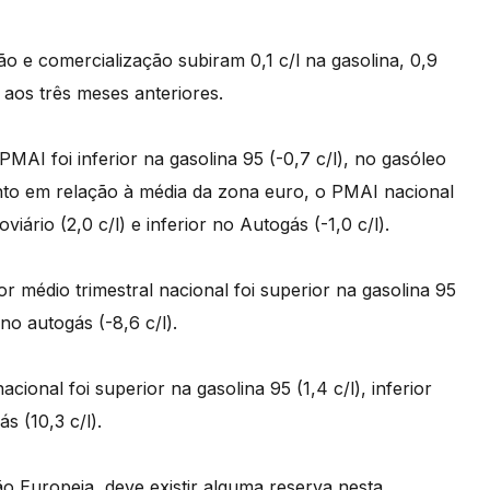
o e comercialização subiram 0,1 c/l na gasolina, 0,9
e aos três meses anteriores.
MAI foi inferior na gasolina 95 (-0,7 c/l), no gasóleo
quanto em relação à média da zona euro, o PMAI nacional
viário (2,0 c/l) e inferior no Autogás (-1,0 c/l).
 médio trimestral nacional foi superior na gasolina 95
 no autogás (-8,6 c/l).
nal foi superior na gasolina 95 (1,4 c/l), inferior
s (10,3 c/l).
 Europeia, deve existir alguma reserva nesta