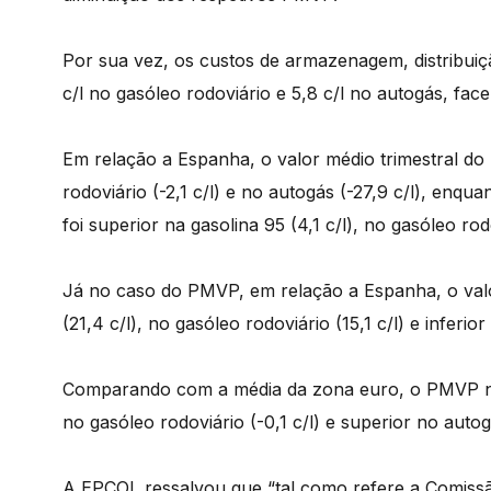
Por sua vez, os custos de armazenagem, distribuiçã
c/l no gasóleo rodoviário e 5,8 c/l no autogás, fac
Em relação a Espanha, o valor médio trimestral do P
rodoviário (-2,1 c/l) e no autogás (-27,9 c/l), en
foi superior na gasolina 95 (4,1 c/l), no gasóleo rodo
Já no caso do PMVP, em relação a Espanha, o valor
(21,4 c/l), no gasóleo rodoviário (15,1 c/l) e inferior
Comparando com a média da zona euro, o PMVP nacio
no gasóleo rodoviário (-0,1 c/l) e superior no autogá
A EPCOL ressalvou que “tal como refere a Comissão