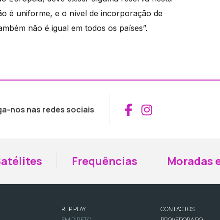
 é uniforme, e o nível de incorporação de
também não é igual em todos os países”.
Aceder ao Fac
Aceder ao I
ga-nos nas redes sociais
atélites
Frequências
Moradas e
RTP PLAY
CONTACTOS
EM DIRETO
PROVEDORA DO