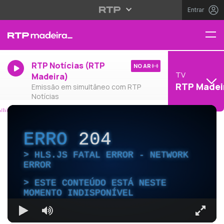
Entrar
RTP Notícias (RTP
NO AR
TV
Madeira)
RTP Madei
Emissão em simultâneo com RTP
Notícias
ERRO
204
HLS.JS FATAL ERROR - NETWORK
ERROR
ESTE CONTEÚDO ESTÁ NESTE
MOMENTO INDISPONÍVEL