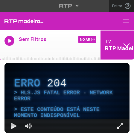
Entrar
Sem Filtros
NO AR
TV
RTP Madei
ERRO
204
HLS.JS FATAL ERROR - NETWORK
ERROR
ESTE CONTEÚDO ESTÁ NESTE
MOMENTO INDISPONÍVEL