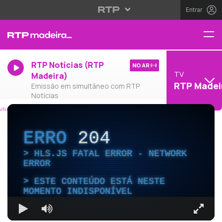
Entrar
RTP Notícias (RTP
NO AR
TV
Madeira)
RTP Madei
Emissão em simultâneo com RTP
Notícias
ERRO
204
HLS.JS FATAL ERROR - NETWORK
ERROR
ESTE CONTEÚDO ESTÁ NESTE
MOMENTO INDISPONÍVEL