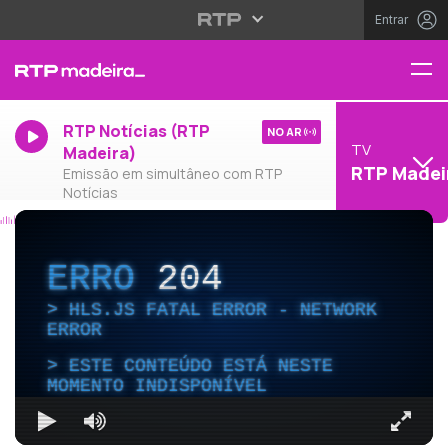
Entrar
RTP Notícias (RTP
NO AR
TV
Madeira)
RTP Madei
Emissão em simultâneo com RTP
Notícias
ERRO
204
HLS.JS FATAL ERROR - NETWORK
ERROR
ESTE CONTEÚDO ESTÁ NESTE
MOMENTO INDISPONÍVEL