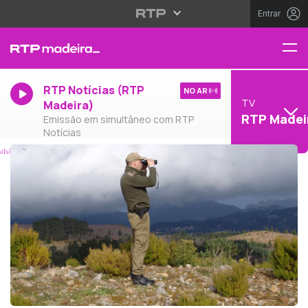
Entrar
RTP Notícias (RTP
NO AR
TV
Madeira)
RTP Madei
Emissão em simultâneo com RTP
Notícias