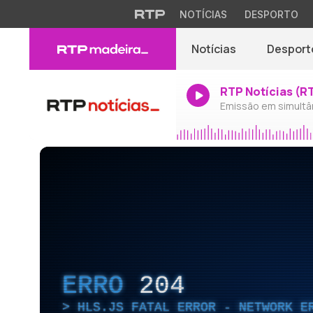
NOTÍCIAS
DESPORTO
Notícias
Desport
RTP Notícias (R
Emissão em simultâ
ERRO
204
HLS.JS FATAL ERROR - NETWORK E