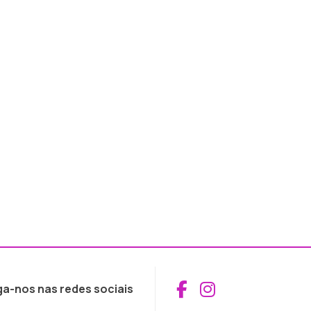
Aceder ao Fac
Aceder ao I
ga-nos nas redes sociais