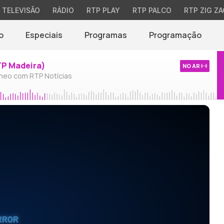
TELEVISÃO
RÁDIO
RTP PLAY
RTP PALCO
RTP ZIG ZA
o
Especiais
Programas
Programação
TP Madeira)
NO AR
neo com RTP Notícias
RROR