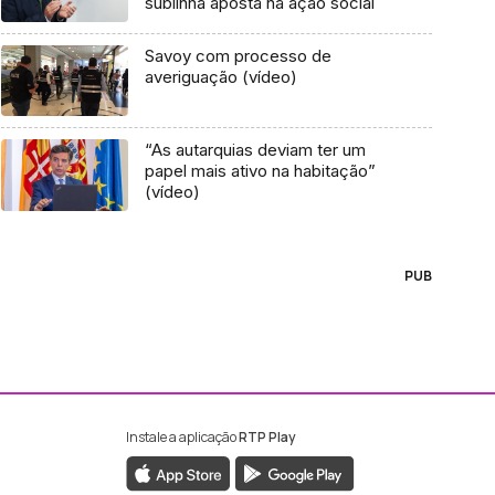
sublinha aposta na ação social
Savoy com processo de
averiguação (vídeo)
“As autarquias deviam ter um
papel mais ativo na habitação”
(vídeo)
PUB
Instale a aplicação
RTP Play
ebook da RTP Madeira
nstagram da RTP Madeira