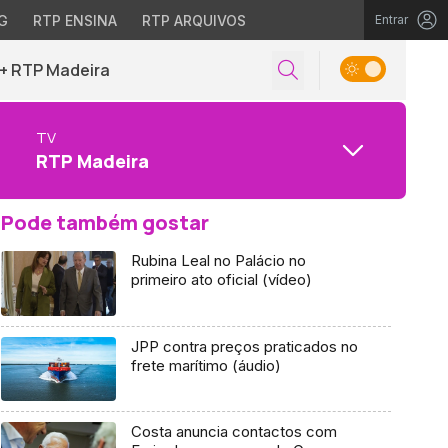
G
RTP ENSINA
RTP ARQUIVOS
Entrar
+ RTP Madeira
TV
RTP Madeira
Pode também gostar
Rubina Leal no Palácio no
primeiro ato oficial (vídeo)
JPP contra preços praticados no
frete marítimo (áudio)
Costa anuncia contactos com