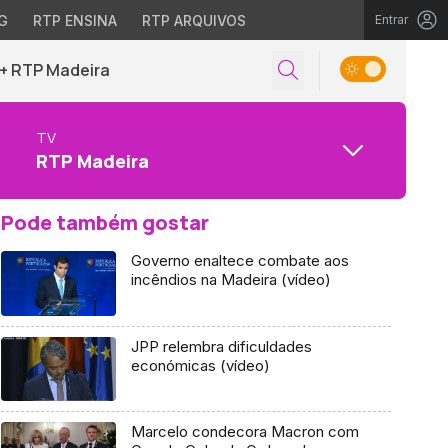
G
RTP ENSINA
RTP ARQUIVOS
Entrar
+ RTP Madeira
TV
RTP Madeira
Pode também gostar
Governo enaltece combate aos
incêndios na Madeira (vídeo)
JPP relembra dificuldades
económicas (vídeo)
Marcelo condecora Macron com