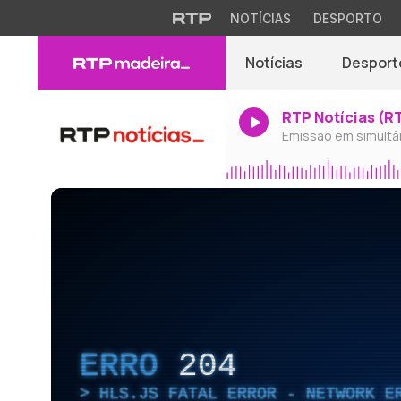
NOTÍCIAS
DESPORTO
Notícias
Desport
RTP Notícias (R
Emissão em simultâ
ERRO
204
HLS.JS FATAL ERROR - NETWORK E