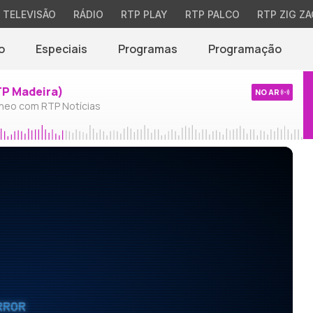
TELEVISÃO
RÁDIO
RTP PLAY
RTP PALCO
RTP ZIG ZA
o
Especiais
Programas
Programação
TP Madeira)
NO AR
neo com RTP Notícias
RROR