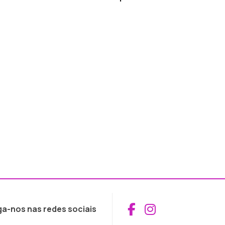
Aceder ao Fac
Aceder ao I
ga-nos nas redes sociais