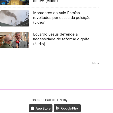
do IVA (vídeo)
Moradores do Vale Paraíso
revoltados por causa da poluição
(vídeo)
Eduardo Jesus defende a
necessidade de reforçar o golfe
(áudio)
PUB
Instale a aplicação
RTP Play
ebook da RTP Madeira
nstagram da RTP Madeira