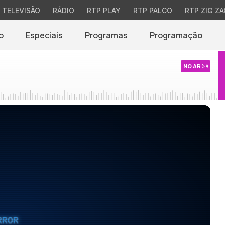
TELEVISÃO
RÁDIO
RTP PLAY
RTP PALCO
RTP ZIG ZA
o
Especiais
Programas
Programação
NO AR
RROR