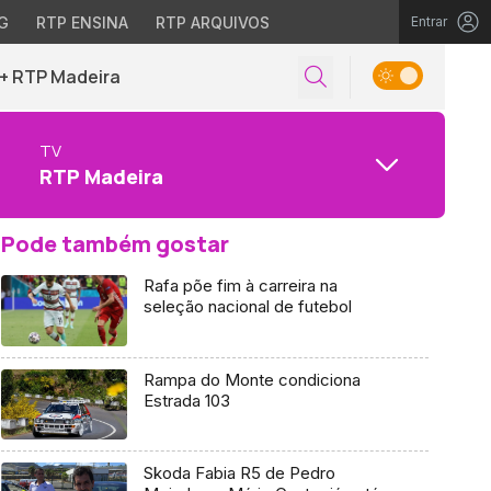
G
RTP ENSINA
RTP ARQUIVOS
Entrar
+ RTP Madeira
TV
RTP Madeira
Pode também gostar
Rafa põe fim à carreira na
seleção nacional de futebol
Rampa do Monte condiciona
Estrada 103
Skoda Fabia R5 de Pedro