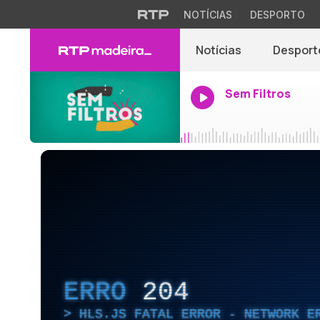
NOTÍCIAS
DESPORTO
Notícias
Desport
Sem Filtros
ERRO
204
HLS.JS FATAL ERROR - NETWORK E