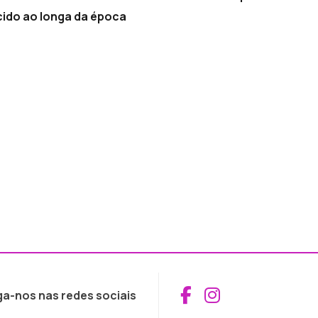
cido ao longa da época
Aceder ao Fac
Aceder ao I
ga-nos nas redes sociais