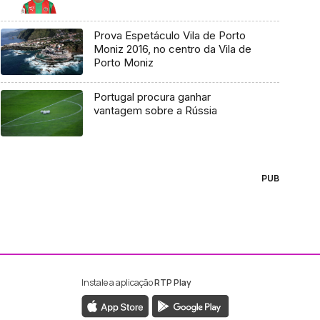
Prova Espetáculo Vila de Porto
Moniz 2016, no centro da Vila de
Porto Moniz
Portugal procura ganhar
vantagem sobre a Rússia
PUB
Instale a aplicação
RTP Play
ebook da RTP Madeira
nstagram da RTP Madeira